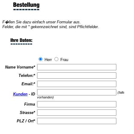
F�llen Sie dazu einfach unser Formular aus.
Felder, die mit * gekennzeichnet sind, sind Pflichtfelder.
Herr
Frau
Name Vorname
*
Telefon:
*
Email:
*
(falls
Kunden
- ID
vorhanden)
Firma
Strasse
*
PLZ / Ort
*