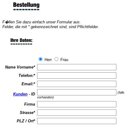
F�llen Sie dazu einfach unser Formular aus.
Felder, die mit * gekennzeichnet sind, sind Pflichtfelder.
Herr
Frau
Name Vorname
*
Telefon:
*
Email:
*
(falls
Kunden
- ID
vorhanden)
Firma
Strasse
*
PLZ / Ort
*