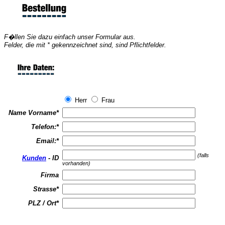
F�llen Sie dazu einfach unser Formular aus.
Felder, die mit * gekennzeichnet sind, sind Pflichtfelder.
Herr
Frau
Name Vorname
*
Telefon:
*
Email:
*
(falls
Kunden
- ID
vorhanden)
Firma
Strasse
*
PLZ / Ort
*