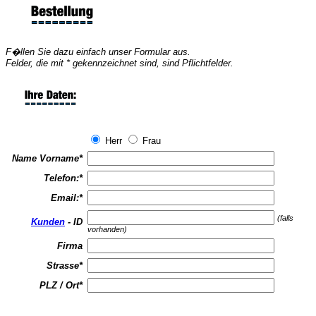
F�llen Sie dazu einfach unser Formular aus.
Felder, die mit * gekennzeichnet sind, sind Pflichtfelder.
Herr
Frau
Name Vorname
*
Telefon:
*
Email:
*
(falls
Kunden
- ID
vorhanden)
Firma
Strasse
*
PLZ / Ort
*