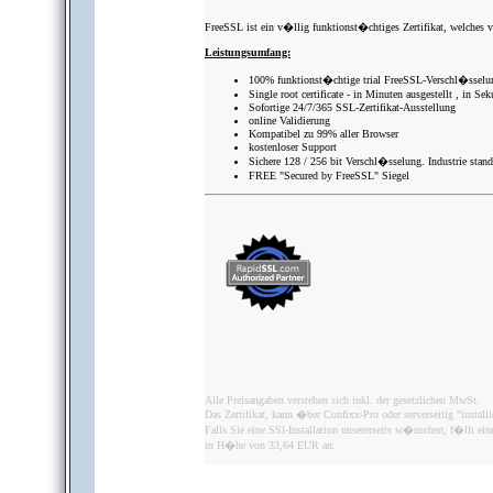
FreeSSL ist ein v�llig funktionst�chtiges Zertifikat, welches 
Leistungsumfang:
100% funktionst�chtige trial FreeSSL-Verschl�sselu
Single root certificate - in Minuten ausgestellt , in Sek
Sofortige 24/7/365 SSL-Zertifikat-Ausstellung
online Validierung
Kompatibel zu 99% aller Browser
kostenloser Support
Sichere 128 / 256 bit Verschl�sselung. Industrie stan
FREE "Secured by FreeSSL" Siegel
Alle Preisangaben verstehen sich inkl. der gesetzlichen MwSt.
Das Zertifikat, kann �ber Confixx-Pro oder serverseitig "installi
Falls Sie eine SSl-Installation unsererseits w�nschen, f�llt ei
in H�he von 33,64 EUR an.