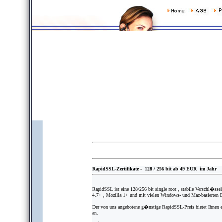
RapidSSL-Zertifikate - 128 / 256 bit ab 49 EUR im Jahr
RapidSSL ist eine 128/256 bit single root , stabile Verschl�ss
4.7+ , Mozilla 1+ und mit vielen Windows- und Mac-basierten 
Der von uns angebotene g�nstige RapidSSL-Preis bietet Ihnen e
an.