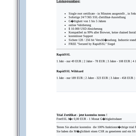
Leistungsumfang:
Single root certificate - in Minuten ausgestellt , in Sek
Sofortige 24/7/365 SSL-Zertifikat-Ausstellung
G�ltigkeit von 1 bis 5 Jahren
online Validierung
$ 10.000 USD Absicherung
Kompatibel zu 99% aller Browser, keine chained Install
kostenloser Support
Sichere 128 / 256 bit Verschl�sselung. Industrie stan
FREE "Secured by RapidSSL" Siegel
RapidSSL
1 Jahr - nur 49 EUR | 2 Jahre - 78 EUR | 3 Jahre - 108 EUR | 4
RapidSSL Wildcard
1 Jahr - nur 189 EUR | 2 Jahre - 323 EUR | 3 Jahre - 458 EUR |
Trial Zertifikat - jetzt kostenlos testen !
FreeSSL f�r 0,00 EUR - 1 Monat G�ltigkeitsdauer
Testen Sie absolut kostenlos die
100% funktionst�chtige
trial 
Sie haben die M�glichkeit einen CSR zu generieren und ein SSL-Z